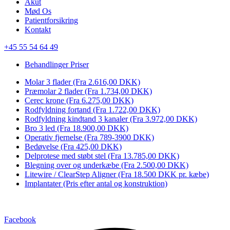
Akut
Mød Os
Patientforsikring
Kontakt
+45 55 54 64 49
Behandlinger
Priser
Molar 3 flader
(Fra 2.616,00 DKK)
Præmolar 2 flader
(Fra 1.734,00 DKK)
Cerec krone
(Fra 6.275,00 DKK)
Rodfyldning fortand
(Fra 1.722,00 DKK)
Rodfyldning kindtand 3 kanaler
(Fra 3.972,00 DKK)
Bro 3 led
(Fra 18.900,00 DKK)
Operativ fjernelse
(Fra 789-3900 DKK)
Bedøvelse
(Fra 425,00 DKK)
Delprotese med støbt stel
(Fra 13.785,00 DKK)
Blegning over og underkæbe
(Fra 2.500,00 DKK)
Litewire / ClearStep Aligner
(Fra 18.500 DKK pr. kæbe)
Implantater
(Pris efter antal og konstruktion)
Facebook