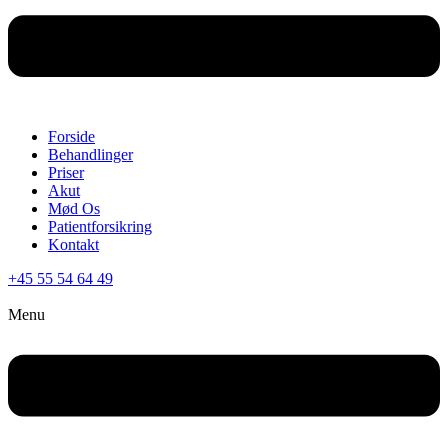
Forside
Behandlinger
Priser
Akut
Mød Os
Patientforsikring
Kontakt
+45 55 54 64 49
Menu